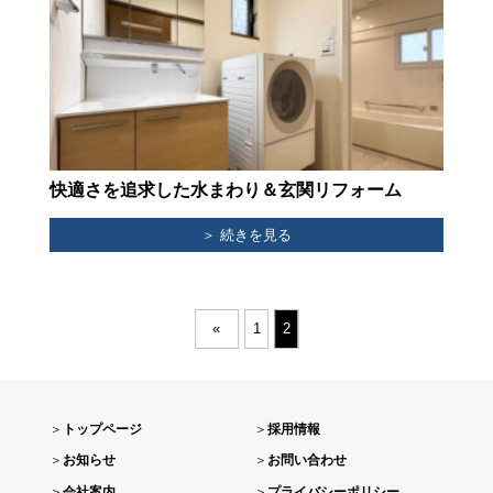
快適さを追求した水まわり＆玄関リフォーム
＞ 続きを見る
«
1
2
＞
トップページ
＞
採用情報
＞
お知らせ
＞
お問い合わせ
＞
会社案内
＞
プライバシーポリシー