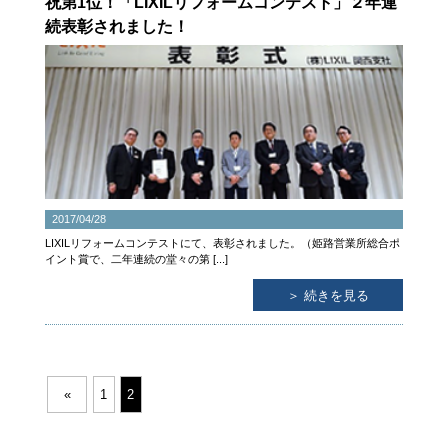
祝第1位！「LIXILリフォームコンテスト」２年連
続表彰されました！
2017/04/28
LIXILリフォームコンテストにて、表彰されました。（姫路営業所総合ポ
イント賞で、二年連続の堂々の第 [...]
＞ 続きを見る
«
1
2