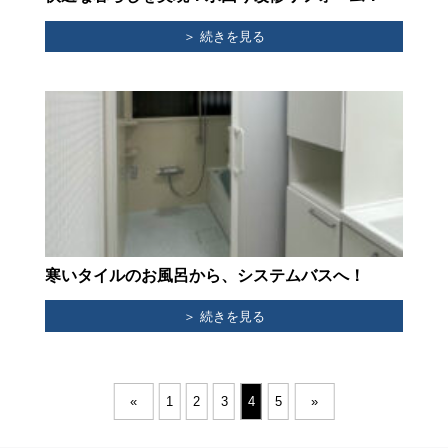
＞ 続きを見る
寒いタイルのお風呂から、システムバスへ！
＞ 続きを見る
«
1
2
3
4
5
»